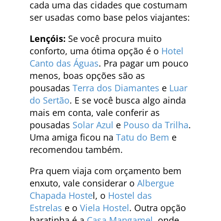
cada uma das cidades que costumam
ser usadas como base pelos viajantes:
Lençóis:
Se você procura muito
conforto, uma ótima opção é o
Hotel
Canto das Águas
. Pra pagar um pouco
menos, boas opções são as
pousadas
Terra dos Diamantes
e
Luar
do Sertão
. E se você busca algo ainda
mais em conta, vale conferir as
pousadas
Solar Azul
e
Pouso da Trilha
.
Uma amiga ficou na
Tatu do Bem
e
recomendou também.
Pra quem viaja com orçamento bem
enxuto, vale considerar o
Albergue
Chapada Hoste
l, o
Hostel das
Estrelas
e o
Viela Hostel
. Outra opção
baratinha é a
Casa Mangamel
, onde