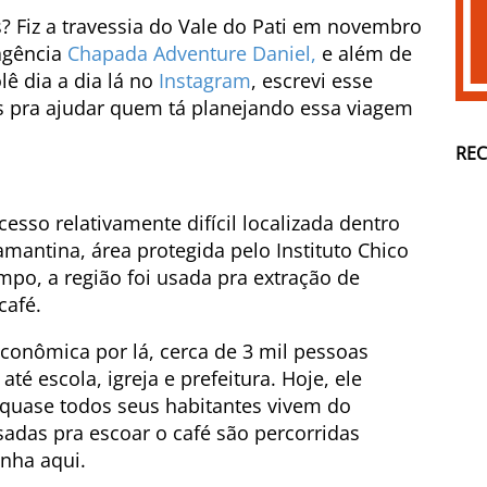
 Fiz a travessia do Vale do Pati em novembro
agência
Chapada Adventure Daniel,
e além de
ê dia a dia lá no
Instagram
, escrevi esse
s pra ajudar quem tá planejando essa viagem
RE
cesso relativamente difícil localizada dentro
antina, área protegida pelo Instituto Chico
po, a região foi usada pra extração de
café.
conômica por lá, cerca de 3 mil pessoas
té escola, igreja e prefeitura. Hoje, ele
 quase todos seus habitantes vivem do
sadas pra escoar o café são percorridas
inha aqui.