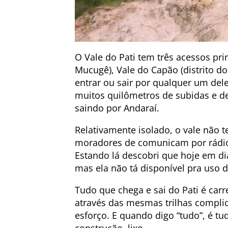
O Vale do Pati tem três acessos prin
Mucugê), Vale do Capão (distrito do
entrar ou sair por qualquer um del
muitos quilômetros de subidas e des
saindo por Andaraí.
Relativamente isolado, o vale não 
moradores de comunicam por rádio
Estando lá descobri que hoje em dia
mas ela não tá disponível pra uso d
Tudo que chega e sai do Pati é car
através das mesmas trilhas compl
esforço. E quando digo “tudo”, é t