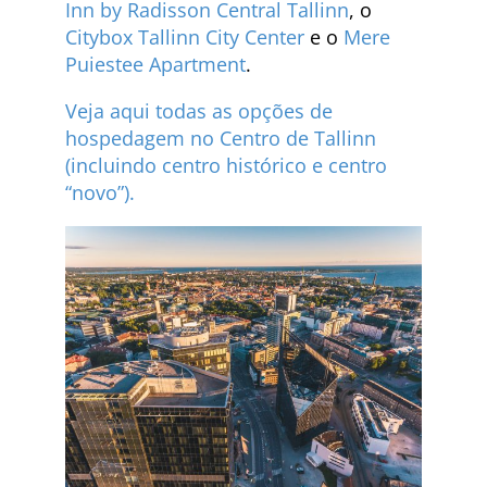
Inn by Radisson Central Tallinn
, o
Citybox Tallinn City Center
e o
Mere
Puiestee Apartment
.
Veja aqui todas as opções de
hospedagem no Centro de Tallinn
(incluindo centro histórico e centro
“novo”).