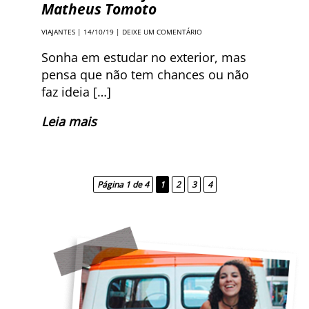
Matheus Tomoto
VIAJANTES
| 14/10/19 |
DEIXE UM COMENTÁRIO
Sonha em estudar no exterior, mas
pensa que não tem chances ou não
faz ideia […]
Leia mais
Página 1 de 4
1
2
3
4