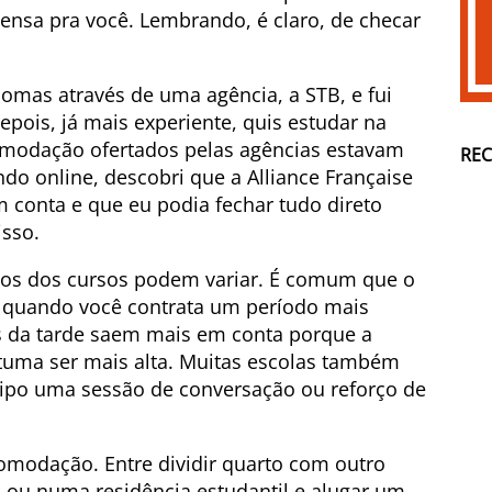
pensa pra você. Lembrando, é claro, de checar
iomas através de uma agência, a STB, e fui
pois, já mais experiente, quis estudar na
comodação ofertados pelas agências estavam
RE
o online, descobri que a Alliance Française
 conta e que eu podia fechar tudo direto
isso.
ços dos cursos podem variar. É comum que o
 quando você contrata um período mais
s da tarde saem mais em conta porque a
uma ser mais alta. Muitas escolas também
tipo uma sessão de conversação ou reforço de
omodação. Entre dividir quarto com outro
 ou numa residência estudantil e alugar um