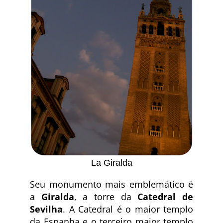
La Giralda
Seu monumento mais emblemático é
a
Giralda
, a torre da
Catedral de
Sevilha
. A Catedral é o maior templo
da Espanha e o terceiro maior templo