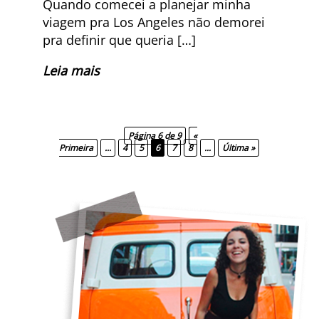
Quando comecei a planejar minha
viagem pra Los Angeles não demorei
pra definir que queria […]
Leia mais
Página 6 de 9
«
Primeira
...
4
5
6
7
8
...
Última »