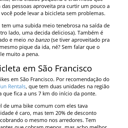
ia das pessoas aproveita pra curtir um pouco a
de você pode levar a bicicleta sem problemas.
as tem uma subida meio tenebrosa na saída de
utro lado, uma decida deliciosa). Também é
sado e meio
no banzo
(se tiver aproveitado pra
 mesmo pique da ida, né? Sem falar que o
ale muito a pena.
cleta em São Francisco
ikes em São Francisco. Por recomendação do
un Rentals
, que tem duas unidades na região
a que fica a uns 7 km do início da ponte.
uel de uma bike comum com eles tava
cidade é caro, mas tem 20% de desconto
as cobrando o mesmo nos arredores. Tem
stantes que cobram menos, mas acho melhor