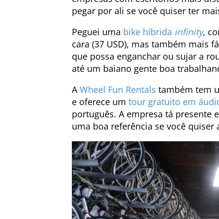
pegar por ali se você quiser ter m
Peguei uma
bike híbrida
infinity
, c
cara (37 USD), mas também mais fác
que possa enganchar ou sujar a rou
até um baiano gente boa trabalhand
A
Wheel Fun Rentals
também tem um
e oferece um
tour gratuito em áudi
português. A empresa tá presente 
uma boa referência se você quiser