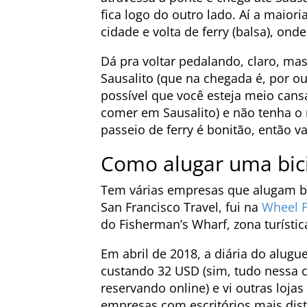
fica logo do outro lado. Aí a maior
cidade e volta de ferry (balsa), on
Dá pra voltar pedalando, claro, m
Sausalito (que na chegada é, por o
possível que você esteja meio can
comer em Sausalito) e não tenha o
passeio de ferry é bonitão, então v
Como alugar uma bici
Tem várias empresas que alugam b
San Francisco Travel, fui na
Wheel F
do Fisherman’s Wharf, zona turístic
Em abril de 2018, a diária do alug
custando 32 USD (sim, tudo nessa 
reservando online) e vi outras loj
empresas com escritórios mais di