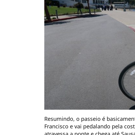
Resumindo, o passeio é basicamen
Francisco e vai pedalando pela cos
atravessa a ponte e chega até Sau