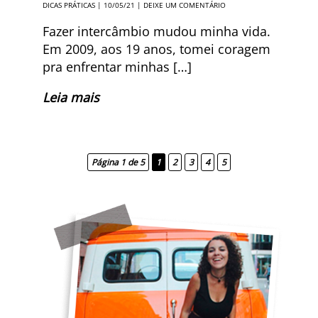
DICAS PRÁTICAS
| 10/05/21 |
DEIXE UM COMENTÁRIO
Fazer intercâmbio mudou minha vida.
Em 2009, aos 19 anos, tomei coragem
pra enfrentar minhas […]
Leia mais
Página 1 de 5
1
2
3
4
5