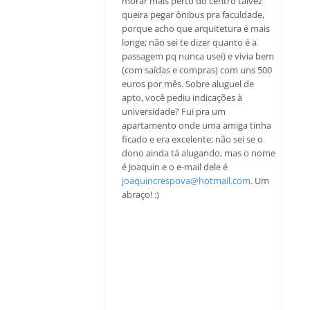
morar mais perto do centro talvez
queira pegar ônibus pra faculdade,
porque acho que arquitetura é mais
longe; não sei te dizer quanto é a
passagem pq nunca usei) e vivia bem
(com saídas e compras) com uns 500
euros por mês. Sobre aluguel de
apto, você pediu indicações à
universidade? Fui pra um
apartamento onde uma amiga tinha
ficado e era excelente; não sei se o
dono ainda tá alugando, mas o nome
é Joaquin e o e-mail dele é
joaquincrespova@hotmail.com
. Um
abraço! :)