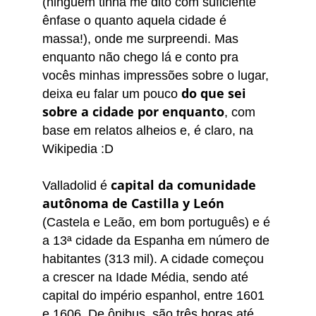
(ninguém tinha me dito com suficiente
ênfase o quanto aquela cidade é
massa!), onde me surpreendi. Mas
enquanto não chego lá e conto pra
vocês minhas impressões sobre o lugar,
do que sei
deixa eu falar um pouco
sobre a cidade por enquanto
, com
base em relatos alheios e, é claro, na
Wikipedia :D
capital da comunidade
Valladolid é
autônoma de Castilla y León
(Castela e Leão, em bom português) e é
a 13ª cidade da Espanha em número de
habitantes (313 mil). A cidade começou
a crescer na Idade Média, sendo até
capital do império espanhol, entre 1601
e 1606. De ônibus, são três horas até