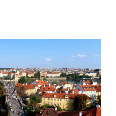
A
SUÉCIA
SUÍÇA
APRENDIZADO E TRABALHO
LIVROS
IN ENGLISH