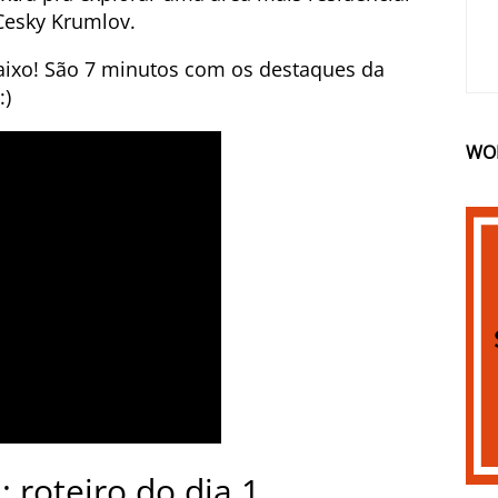
 Cesky Krumlov.
baixo! São 7 minutos com os destaques da
:)
WO
 roteiro do dia 1