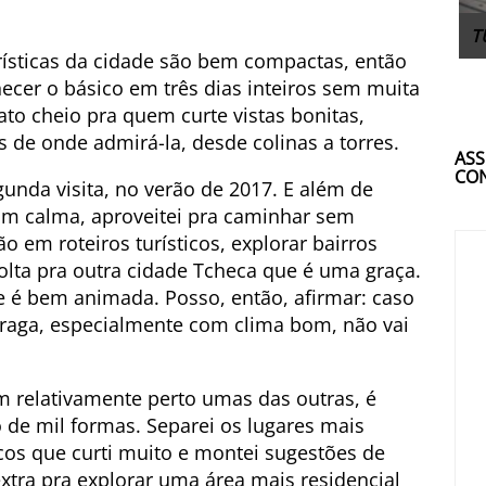
T
urísticas da cidade são bem compactas, então
ecer o básico em três dias inteiros sem muita
ato cheio pra quem curte vistas bonitas,
 de onde admirá-la, desde colinas a torres.
ASS
CON
gunda visita, no verão de 2017. E além de
 com calma, aproveitei pra caminhar sem
o em roteiros turísticos, explorar bairros
volta pra outra cidade Tcheca que é uma graça.
ue é bem animada. Posso, então, afirmar: caso
Praga, especialmente com clima bom, não vai
m relativamente perto umas das outras, é
ro de mil formas. Separei os lugares mais
icos que curti muito e montei sugestões de
extra pra explorar uma área mais residencial