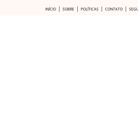
INÍCIO
SOBRE
POLÍTICAS
CONTATO
SEG
ARGENTINA
CHILE
COLÔMBIA
ESTADOS 
AMÉRICAS
ALAGOAS
AMAZONAS
BAHIA
CEARÁ
ESPÍRITO 
RIO GRANDE DO SUL
RIO DE JANEIRO
SANTA CATA
ALEMANHA
ÁUSTRIA
BÉLGICA
BÓSNIA
CROÁCIA