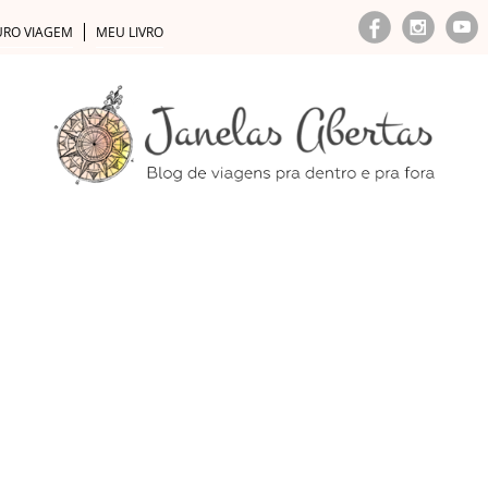
URO VIAGEM
MEU LIVRO
DESTINOS
UNIDOS
MÉXICO
URUGUAI
BRASIL
SANTO
GOIÁS
MINAS GERAIS
PARÁ
PARANÁ
PERN
RINA
SÃO PAULO
SERGIPE
EUROPA
ESCÓCIA
ESPANHA
ESTÔNIA
FINLÂNDIA
FRANÇA