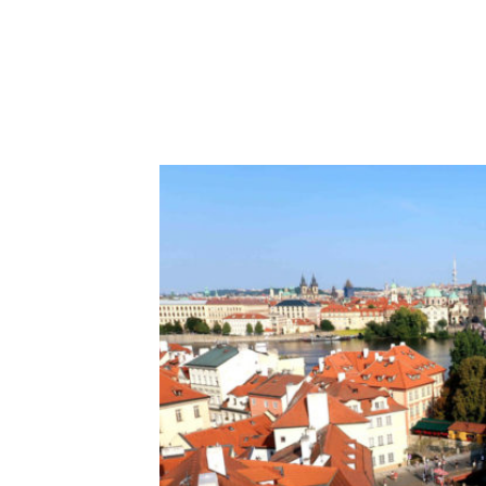
MÔNACO
PORTUGAL
REPÚBLICA TCHECA
SÉRVI
ÍNDIA
NEPAL
MARROCOS
ÁSIA
ÁFRICA
DICAS PRÁTICAS
VIAGEM PRA DENTRO
VIAJANTES