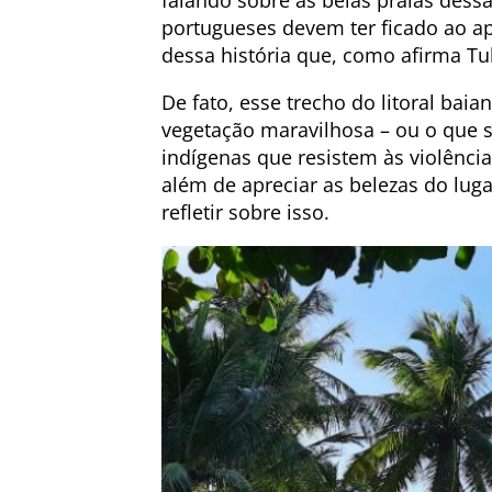
falando sobre as belas praias des
portugueses devem ter ficado ao ap
dessa história que, como afirma Tuk
De fato, esse trecho do litoral baian
vegetação maravilhosa – ou o que 
indígenas que resistem às violênci
além de apreciar as belezas do lug
refletir sobre isso.