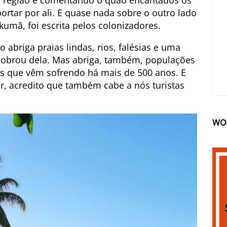
sa região e comentando o quão encantados os
ortar por ali. E quase nada sobre o outro lado
umã, foi escrita pelos colonizadores.
o abriga praias lindas, rios, falésias e uma
sobrou dela. Mas abriga, também, populações
as que vêm sofrendo há mais de 500 anos. E
ar, acredito que também cabe a nós turistas
WO