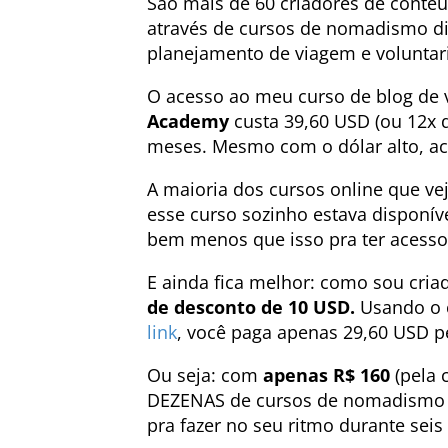
São mais de 60 criadores de cont
através de cursos de nomadismo digi
planejamento de viagem e voluntari
O acesso ao meu curso de blog de 
Academy
custa 39,60 USD (ou 12x d
meses. Mesmo com o dólar alto, a
A maioria dos cursos online que vej
esse curso sozinho estava disponív
bem menos que isso pra ter acesso 
E ainda fica melhor: como sou cri
de desconto de 10 USD.
Usando o
link
, você paga apenas 29,60 USD 
Ou seja: com
apenas R$ 160
(pela 
DEZENAS de cursos de nomadismo di
pra fazer no seu ritmo durante sei