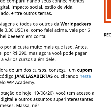
eúdo compartilhando seus conhecimentos
tal, impacto social, estilo de vida,
ado, entre outros temas.
viagens e todos os outros da
Worldpackers
e 3,30 USD) e, como falei acima, vale por 6
RE
chei beeeem em conta!
o por aí custa muito mais que isso. Antes,
el por R$ 290, mas agora você pode pagar
a vários cursos além dele.
adora de um dos cursos, consegui um
cupom
 código
JANELASABERTAS
ou clicando
neste
pelo WP Academy.
cotação de hoje, 19/06/20), você tem acesso a
gital e outros assuntos superinteressantes
s meses. Massa, né?