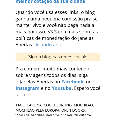
melhor cotação da sua cidade
Quando você usa esses links, o blog
ganha uma pequena comissão pra se
manter vivo e você não paga nada a
mais por isso. <3 Saiba mais sobre as
políticas de monetização do Janelas
Abertas
clicando aqui
.
Pra conferir muito mais conteúdo
sobre viagens todos os dias, siga
o Janelas Abertas no
Facebook
, no
Instagram
e no
Youtube
.
Espero você
lá! :)
TAGS:
CARONA
,
COUCHSURFING
,
MOCHILÃO
,
MOCHILÃO PELA EUROPA
,
OPEN DOORS
,
VIAGEM
,
VIAGEM BARATA
,
VIAJAR DE GRAÇA