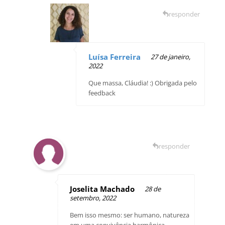
responder
Luísa Ferreira
27 de janeiro,
2022
Que massa, Cláudia! :) Obrigada pelo
feedback
responder
Joselita Machado
28 de
setembro, 2022
Bem isso mesmo: ser humano, natureza
em uma convivência harmônica,