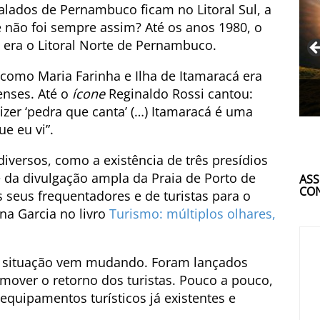
alados de Pernambuco ficam no Litoral Sul, a
 não foi sempre assim? Até os anos 1980, o
 era o Litoral Norte de Pernambuco.
como Maria Farinha e Ilha de Itamaracá era
enses. Até o
ícone
Reginaldo Rossi cantou:
izer ‘pedra que canta’ (…) Itamaracá é uma
e eu vi”.
iversos, como a existência de três presídios
 da divulgação ampla da Praia de Porto de
ASS
CON
 seus frequentadores e de turistas para o
ana Garcia no livro
Turismo: múltiplos olhares,
sa situação vem mudando. Foram lançados
mover o retorno dos turistas. Pouco a pouco,
quipamentos turísticos já existentes e