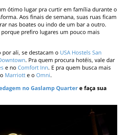
m ótimo lugar pra curtir em família durante o
ansforma. Aos finais de semana, suas ruas ficam
trar nas boates ou indo de um bar a outro.
lá porque prefiro lugares um pouco mais
 por ali, se destacam o
USA Hostels San
 Downtown
. Pra quem procura hotéis, vale dar
es
e no
Comfort Inn
. E pra quem busca mais
 o
Marriott
e o
Omni
.
edagem no Gaslamp Quarter
e faça sua