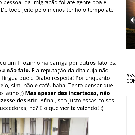
o pessoal da imigração foi até gente boa e
) De todo jeito pelo menos tenho o tempo até
eu um friozinho na barriga por outros fatores,
eu não falo.
E a reputação da dita cuja não
ASS
ca língua que o Diabo respeita! Por enquanto
CON
rreio, sim, não e café. haha. Tento pensar que
 latino ;)
Mas apesar das incertezas, não
zesse desistir
. Afinal, são justo essas coisas
ecedoras, né? E o que vier tá valendo! :)