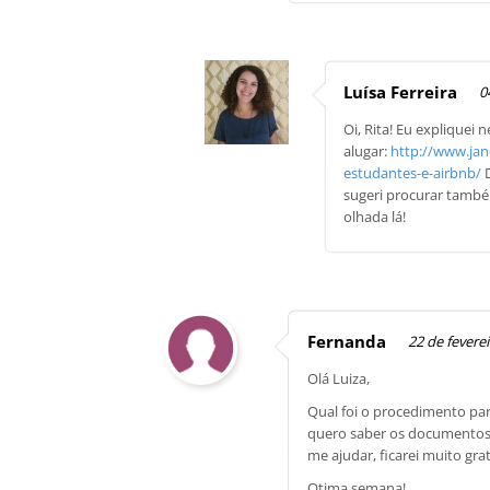
Luísa Ferreira
0
Oi, Rita! Eu explique
alugar:
http://www.ja
estudantes-e-airbnb/
D
sugeri procurar tamb
olhada lá!
Fernanda
22 de feverei
Olá Luiza,
Qual foi o procedimento par
quero saber os documentos e
me ajudar, ficarei muito grat
Otima semana!