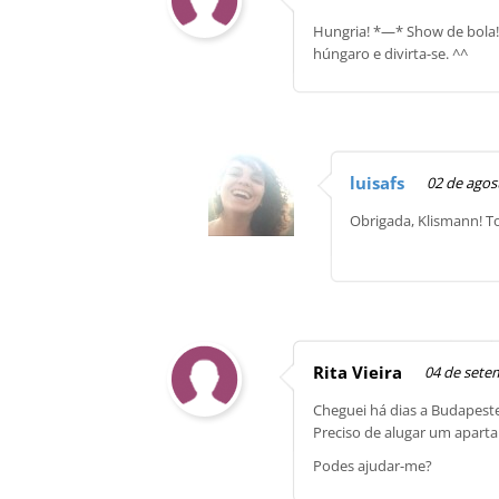
Hungria! *—* Show de bola!
húngaro e divirta-se. ^^
luisafs
02 de agos
Obrigada, Klismann! T
Rita Vieira
04 de sete
Cheguei há dias a Budapes
Preciso de alugar um aparta
Podes ajudar-me?