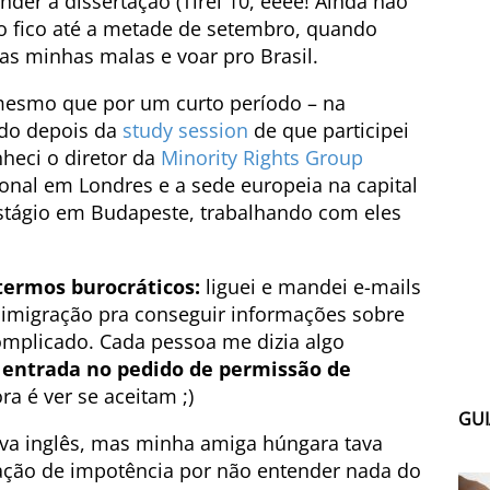
nder a dissertação (Tirei 10, êêêê! Ainda não
rto fico até a metade de setembro, quando
as minhas malas e voar pro Brasil.
esmo que por um curto período – na
ndo depois da
study session
de que participei
nheci o diretor da
Minority Rights Group
ional em Londres e a sede europeia na capital
estágio em Budapeste, trabalhando com eles
termos burocráticos:
liguei e mandei e-mails
e imigração pra conseguir informações sobre
omplicado. Cada pessoa me dizia algo
 entrada no pedido de permissão de
a é ver se aceitam ;)
GUI
ava inglês, mas minha amiga húngara tava
ação de impotência por não entender nada do