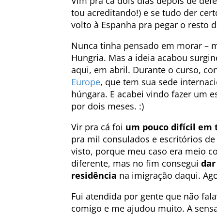
Vim pra cá dois dias depois de defe
tou acreditando!) e se tudo der ce
volto à Espanha pra pegar o resto d
Nunca tinha pensado em morar – m
Hungria. Mas a ideia acabou surgi
aqui, em abril. Durante o curso, co
Europe
, que tem sua sede internac
húngara. E acabei vindo fazer um 
por dois meses. :)
Vir pra cá foi
um pouco difícil em 
pra mil consulados e escritórios d
visto, porque meu caso era meio c
diferente, mas no fim consegui
dar
residência
na imigração daqui. Agor
Fui atendida por gente que não fal
comigo e me ajudou muito. A sens