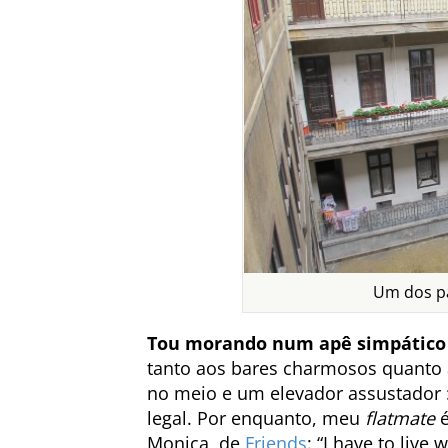
Um dos pá
Tou morando num apê simpático
tanto aos bares charmosos quanto a
no meio e um elevador assustador 
legal. Por enquanto, meu
flatmate
é
Monica, de
Friends
: “I have to live