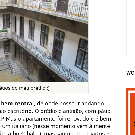
WO
tios do meu prédio :)
 bem central
, de onde posso ir andando
o escritório. O prédio é antigão, com pátio
:P Mas o apartamento foi renovado e é bem
 um italiano (nesse momento vem à mente
 with a boy!” haha), mas são quatro quartos e