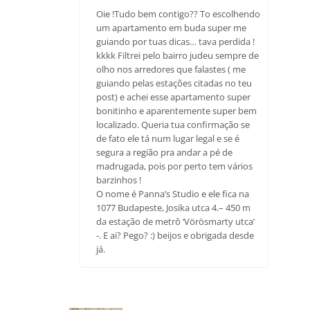
Oie !Tudo bem contigo?? To escolhendo
um apartamento em buda super me
guiando por tuas dicas… tava perdida !
kkkk Filtrei pelo bairro judeu sempre de
olho nos arredores que falastes ( me
guiando pelas estações citadas no teu
post) e achei esse apartamento super
bonitinho e aparentemente super bem
localizado. Queria tua confirmação se
de fato ele tá num lugar legal e se é
segura a região pra andar a pé de
madrugada, pois por perto tem vários
barzinhos !
O nome é Panna’s Studio e ele fica na
1077 Budapeste, Josika utca 4.– 450 m
da estação de metrô ‘Vörösmarty utca’
-. E ai? Pego? :) beijos e obrigada desde
já.