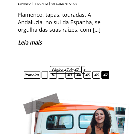
ESPANHA
| 14/07/12 |
60 COMENTÁRIOS
Flamenco, tapas, touradas. A
Andaluzia, no sul da Espanha, se
orgulha das suas raízes, com […]
Leia mais
Página 47 de 47
«
Primeira
...
10
...
43
44
45
46
47