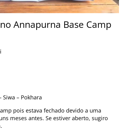
y no Annapurna Base Camp
i
 – Siwa
–
Pokhara
amp pois estava fechado devido a uma
uns meses antes. Se estiver aberto, sugiro
á.