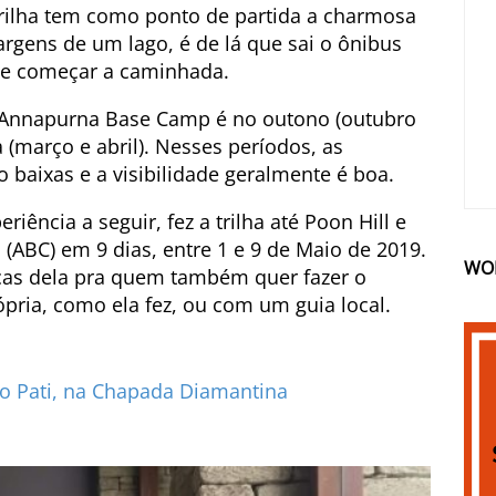
 trilha tem como ponto de partida a charmosa
argens de um lago, é de lá que sai o ônibus
de começar a caminhada.
do Annapurna Base Camp é no outono (outubro
(março e abril). Nesses períodos, as
baixas e a visibilidade geralmente é boa.
iência a seguir, fez a trilha até Poon Hill e
ABC) em 9 dias, entre 1 e 9 de Maio de 2019.
WO
icas dela pra quem também quer fazer o
ópria, como ela fez, ou com um guia local.
do Pati, na Chapada Diamantina