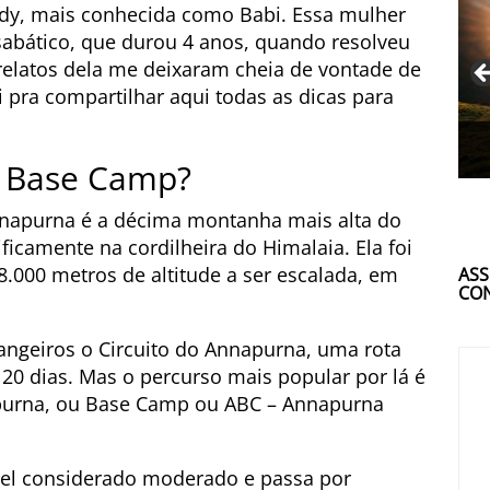
ady, mais conhecida como Babi. Essa mulher
sabático, que durou 4 anos, quando resolveu
s relatos dela me deixaram cheia de vontade de
i pra compartilhar aqui todas as dicas para
a Base Camp?
nnapurna é a décima montanha mais alta do
icamente na cordilheira do Himalaia. Ela foi
.000 metros de altitude a ser escalada, em
ASS
CON
rangeiros o Circuito do Annapurna, uma rota
0 dias. Mas o percurso mais popular por lá é
apurna, ou Base Camp ou ABC – Annapurna
nível considerado moderado e passa por