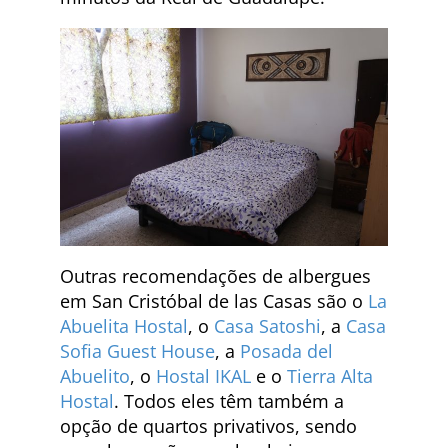
Outras recomendações de albergues
em San Cristóbal de las Casas são o
La
Abuelita Hostal
, o
Casa Satoshi
, a
Casa
Sofia Guest House
, a
Posada del
Abuelito
, o
Hostal IKAL
e o
Tierra Alta
Hostal
. Todos eles têm também a
opção de quartos privativos, sendo