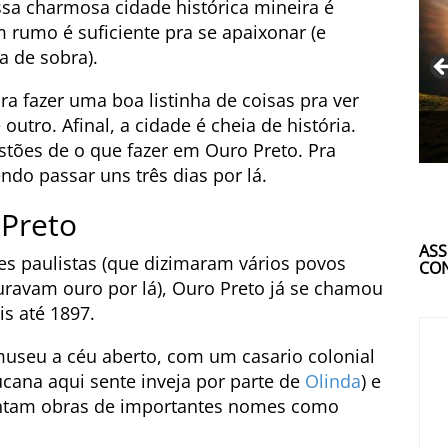
essa charmosa cidade histórica mineira é
umo é suficiente pra se apaixonar (e
a de sobra).
ra fazer uma boa listinha de coisas pra ver
outro. Afinal, a cidade é cheia de história.
tões de o que fazer em Ouro Preto. Pra
do passar uns três dias por lá.
 Preto
ASS
s paulistas (que dizimaram vários povos
CON
uravam ouro por lá), Ouro Preto já se chamou
is até 1897.
museu a céu aberto, com um casario colonial
ana aqui sente inveja por parte de
Olinda
) e
tentam obras de importantes nomes como