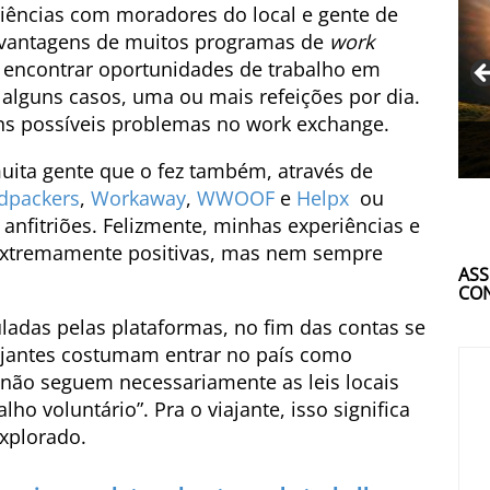
riências com moradores do local e gente de
 vantagens de muitos programas de
work
 encontrar oportunidades de trabalho em
 alguns casos, uma ou mais refeições por dia.
ns possíveis problemas no work exchange.
muita gente que o fez também, através de
dpackers
,
Workaway
,
WWOOF
e
Helpx
ou
anfitriões. Felizmente, minhas experiências e
extremamente positivas, mas nem sempre
ASS
CON
ladas pelas plataformas, no fim das contas se
iajantes costumam entrar no país como
o não seguem necessariamente as leis locais
lho voluntário”. Pra o viajante, isso significa
explorado.