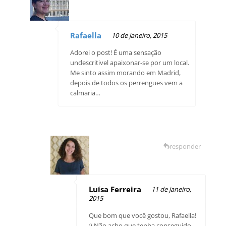
Rafaella
10 de janeiro, 2015
Adorei o post! É uma sensação
undescritivel apaixonar-se por um local.
Me sinto assim morando em Madrid,
depois de todos os perrengues vem a
calmaria…
responder
Luísa Ferreira
11 de janeiro,
2015
Que bom que você gostou, Rafaella!
:) Não acho que tenha conseguido