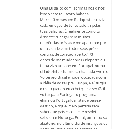
Olha Luisa, to com lágrimas nos olhos
lendo esse teu texto hahaha
Morei 13 meses em Budapeste e revivi
cada emoção de ter estado ali pelas
tuas palavras. É realmente como tu
disseste: “Chegar sem muitas
referências prévias e me apaixonar por
uma cidade com todos seus prós e
contras, de coração aberto.” <3
Antes de me mudar pra Budapeste eu
tinha vivo um ano em Portugal, numa
cidadezinha charmosa chamada Aveiro.
Voltei pro Brasil e fiquei obcecada com
a idéia de voltar pra Europa, e aí surgiu
o CsF. Quando eu achei que ia ser fácil
voltar para Portugal, o programa
eliminou Portugal da lista de países-
destino, e fiquei meio perdida sem
saber que país escolher, e resolvi
selecionar Noruega. Por algum impulso
aleatório, no último dia de inscrições eu
decidi mudar o país de destino da