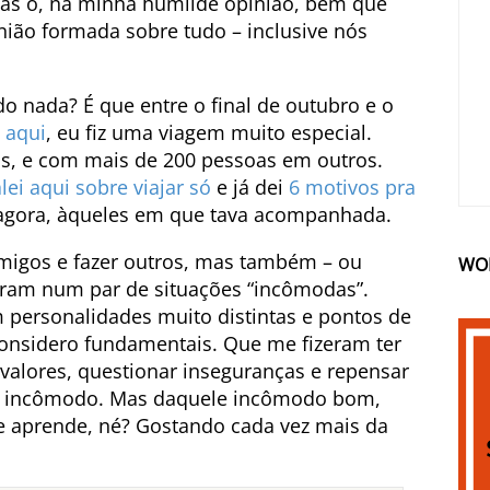
as ó, na minha humilde opinião, bem que
pinião formada sobre tudo – inclusive nós
do nada? É que entre o final de outubro e o
i
aqui
, eu fiz uma viagem muito especial.
s, e com mais de 200 pessoas em outros.
alei aqui sobre viajar só
e já dei
6 motivos pra
, agora, àqueles em que tava acompanhada.
amigos e fazer outros, mas também – ou
WO
ram num par de situações “incômodas”.
m personalidades muito distintas e pontos de
considero fundamentais. Que me fizeram ter
valores, questionar inseguranças e repensar
 foi incômodo. Mas daquele incômodo bom,
e aprende, né? Gostando cada vez mais da