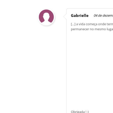
Gabrielle
04 de dezem
[…] a vida começa onde term
permanecer no mesmo luga
Obrigada ! ;)