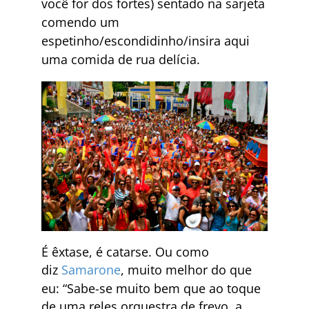
você for dos fortes) sentado na sarjeta
comendo um
espetinho/escondidinho/insira aqui
uma comida de rua delícia.
É êxtase, é catarse. Ou como
diz
Samarone
,
muito melhor do que
eu: “Sabe-se muito bem que
ao toque
de uma reles orquestra de frevo, a