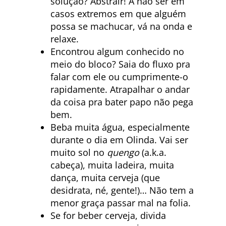
solução? Abstrair! A não ser em
casos extremos em que alguém
possa se machucar, vá na onda e
relaxe.
Encontrou algum conhecido no
meio do bloco? Saia do fluxo pra
falar com ele ou cumprimente-o
rapidamente. Atrapalhar o andar
da coisa pra bater papo não pega
bem.
Beba muita água, especialmente
durante o dia em Olinda. Vai ser
muito sol no
quengo
(a.k.a.
cabeça), muita ladeira, muita
dança, muita cerveja (que
desidrata, né, gente!)… Não tem a
menor graça passar mal na folia.
Se for beber cerveja, divida