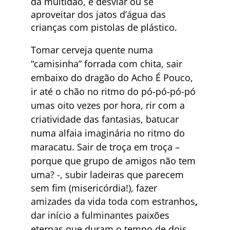
da multidão, e desviar ou se
aproveitar dos jatos d’água das
crianças com pistolas de plástico.
Tomar cerveja quente numa
“camisinha” forrada com chita, sair
embaixo do dragão do Acho É Pouco,
ir até o chão no ritmo do pó-pó-pó-pó
umas oito vezes por hora, rir com a
criatividade das fantasias, batucar
numa alfaia imaginária no ritmo do
maracatu. Sair de troça em troça –
porque que grupo de amigos não tem
uma? -,
subir ladeiras que parecem
sem fim (misericórdia!), fazer
amizades da vida toda com estranhos
,
dar início a fulminantes paixões
eternas que duram o tempo de dois