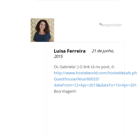
responder
Luísa Ferreira
21 de junho,
2015
Oi, Gabriela! :) O link tá no post, ó:
http://www.hostelworld.com/hosteldetails.p
Guesthouse/Nice/60033?
dateFrom=12+Apr+2013&dateTo=15+Apr+201
Boa Viagem!