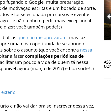
o fuçando o Google, muita preparação,
s de motivação escritas e um bocado de sorte,
udos e fui selecionada pra cursos e eventos
ago – e não tenho o perfil mais excepcional
e dizer: você também pode! ;)
s bolsas
que não me aprovaram
, mas faz
sempre uma nova oportunidade se abrindo
s sobre o assunto (que você encontra
nessa
ltar a fazer
compilações periódicas de
cilitar um pouco a vida de quem tá nessa
ASS
CON
onível agora (março de 2017) e boa sorte! :)
exterior
urto e não vai dar pra se inscrever dessa vez,