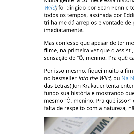
Muita gente já conhece essa históri
Wild
)
foi dirigido por Sean Penn e 
todos os tempos, assinada por Eddi
trilha me dá arrepios e vontade de
imediatamente.
Mas confesso que apesar de ter m
filme, na primeira vez que o assisti
sensação de “Ô, menino. Pra quê c
Por isso mesmo, fiquei muito a fim d
no bestseller
Into the Wild,
ou
Na N
das Letras) Jon Krakauer tenta ente
fundo sua história e mostrando que
mesmo “Ô, menino. Pra quê isso?” q
falta de respeito com a natureza, 