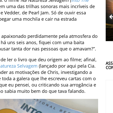
a: o filme
Na Natureza Selvagem (
Into The
tem uma das trilhas sonoras mais incríveis de
e Vedder, de Pearl Jam. Só de ouvir essa
 pegar uma mochila e cair na estrada
e apaixonado perdidamente pela atmosfera do
, há uns seis anos, fiquei com uma baita
ausar tanta dor nas pessoas que o amavam?”.
e ler o livro que deu origem ao filme; afinal,
ASS
atureza Selvagem
(lançado por aqui pela Cia.
CON
nder as motivações de Chris, investigando a
 toda a galera que lhe escreveu cartas com o
ue eu pensei, ou criticando sua arrogância e
não sabia muito bem do que tava falando.