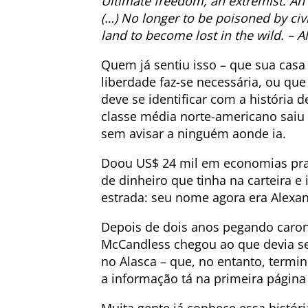
Ultimate freedom, an extremist. An
(…) No longer to be poisoned by civ
land to become lost in the wild. – 
Quem já sentiu isso – que sua casa 
liberdade faz-se necessária, ou que
deve se identificar com a história 
classe média norte-americano saiu
sem avisar a ninguém aonde ia.
Doou US$ 24 mil em economias pra
de dinheiro que tinha na carteira 
estrada: seu nome agora era Alexa
Depois de dois anos pegando caron
McCandless chegou ao que devia se
no Alasca – que, no entanto, termin
a informação tá na primeira página d