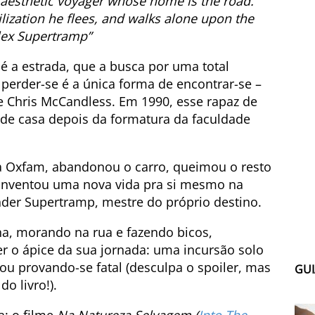
 aesthetic voyager whose home is the road.
ilization he flees, and walks alone upon the
Alex Supertramp”
é a estrada, que a busca por uma total
 perder-se é a única forma de encontrar-se –
de Chris McCandless. Em 1990, esse rapaz de
 de casa depois da formatura da faculdade
 Oxfam, abandonou o carro, queimou o resto
e inventou uma nova vida pra si mesmo na
nder Supertramp, mestre do próprio destino.
a, morando na rua e fazendo bicos,
r o ápice da sua jornada: uma incursão solo
ou provando-se fatal (desculpa o spoiler, mas
GUI
o livro!).