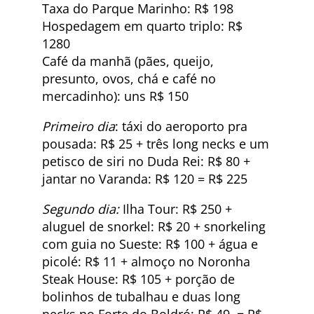
Taxa do Parque Marinho: R$ 198
Hospedagem em quarto triplo: R$
1280
Café da manhã (pães, queijo,
presunto, ovos, chá e café no
mercadinho): uns R$ 150
Primeiro dia
: táxi do aeroporto pra
pousada: R$ 25 + três long necks e um
petisco de siri no Duda Rei: R$ 80 +
jantar no Varanda: R$ 120 = R$ 225
Segundo dia:
Ilha Tour: R$ 250 +
aluguel de snorkel: R$ 20 + snorkeling
com guia no Sueste: R$ 100 + água e
picolé: R$ 11 + almoço no Noronha
Steak House: R$ 105 + porção de
bolinhos de tubalhau e duas long
necks no Forte do Boldró: R$ 49 = R$