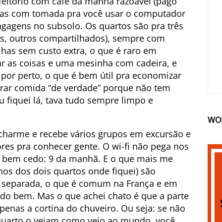
feitório com café da manhã razoável (pago
esas com tomada pra você usar o computador
bagagens no subsolo. Os quartos são pra três
os, outros compartilhados), sempre com
lhas sem custo extra, o que é raro em
r as coisas e uma mesinha com cadeira, e
or perto, o que é bem útil pra economizar
rar comida “de verdade” porque não tem
 fiquei lá, tava tudo sempre limpo e
WO
 charme e recebe vários grupos em excursão e
res pra conhecer gente. O wi-fi não pega nos
 é bem cedo: 9 da manhã. E o que mais me
os dos dois quartos onde fiquei) são
ca separada, o que é comum na França e em
tudo bem. Mas o que achei chato é que a parte
penas a cortina do chuveiro. Ou seja: se não
quarto o vejam como veio ao mundo, você