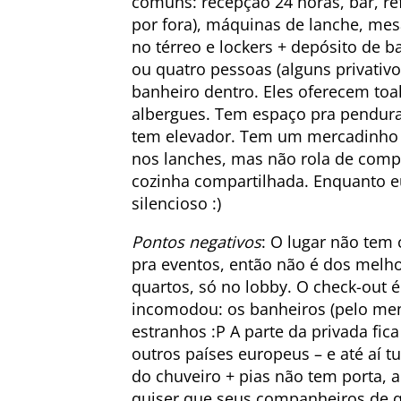
comuns: recepção 24 horas, bar, re
por fora), máquinas de lanche, m
no térreo e lockers + depósito de 
ou quatro pessoas (alguns privativ
banheiro dentro. Eles oferecem toa
albergues. Tem espaço pra pendura
tem elevador. Tem um mercadinho p
nos lanches, mas não rola de comp
cozinha compartilhada. Enquanto eu
silencioso :)
Pontos negativos
: O lugar não tem
pra eventos, então não é dos melho
quartos, só no lobby. O check-out
incomodou: os banheiros (pelo men
estranhos :P A parte da privada fi
outros países europeus – e até aí 
do chuveiro + pias não tem porta, a
quiser que seus companheiros de 