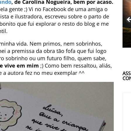
undo
, de Carolina Nogueira, bem por acaso.
pela gente ;) Vi no Facebook de uma amiga o
ista e ilustradora, escreveu sobre o parto de
onito que fui explorar o resto do blog e me
til.
minha vida. Nem primos, nem sobrinhos,
i a premissa da obra tão fofa que fui logo
o sobrinho ou um futuro filho, quem sabe,
ue vive em mim
;) Como bem ressaltou, aliás,
que a autora fez no meu exemplar ^^
ASS
CON