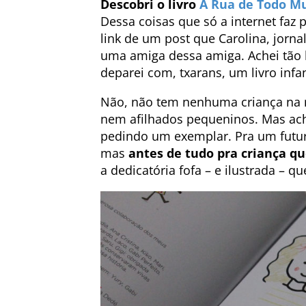
Descobri o livro
A Rua de Todo M
Dessa coisas que só a internet faz 
link de um post que Carolina, jornal
uma amiga dessa amiga. Achei tão b
deparei com, txarans, um livro infan
Não, não tem nenhuma criança na 
nem afilhados pequeninos. Mas ache
pedindo um exemplar. Pra um futur
mas
antes de tudo pra criança q
a dedicatória fofa – e ilustrada – 