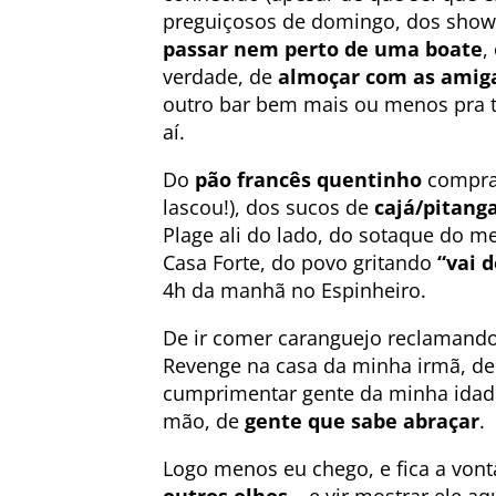
preguiçosos de domingo, dos show
passar nem perto de uma boate
,
verdade, de
almoçar com as amig
outro bar bem mais ou menos pra te
aí.
Do
pão francês quentinho
comprad
lascou!), dos sucos de
cajá/pitang
Plage ali do lado, do sotaque do m
Casa Forte, do povo gritando
“vai 
4h da manhã no Espinheiro.
De ir comer caranguejo reclamando 
Revenge na casa da minha irmã, de
cumprimentar gente da minha idade
mão, de
gente que sabe abraçar
.
Logo menos eu chego, e fica a vont