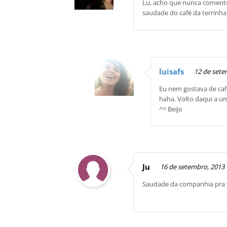
Lu, acho que nunca comentei
saudade do café da terrinha 
luisafs
12 de sete
Eu nem gostava de café
haha. Volto daqui a um
^^ Beijo
Ju
16 de setembro, 2013
Saudade da companhia pra “