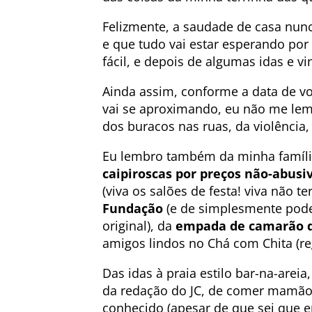
Felizmente, a saudade de casa nunc
e que tudo vai estar esperando po
fácil, e depois de algumas idas e vi
Ainda assim, conforme a data de vo
vai se aproximando, eu não me lemb
dos buracos nas ruas, da violência
Eu lembro também da minha família 
caipiroscas por preços não-abusiv
(viva os salões de festa! viva não t
Fundação
(e de simplesmente poder
original), da
empada de camarão 
amigos lindos no Chá com Chita (reg
Das idas à praia estilo bar-na-areia
da redação do JC, de comer mamão
conhecido (apesar de que sei que 