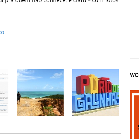
qui pra quem não conhece, é claro – com fotos
co
WO