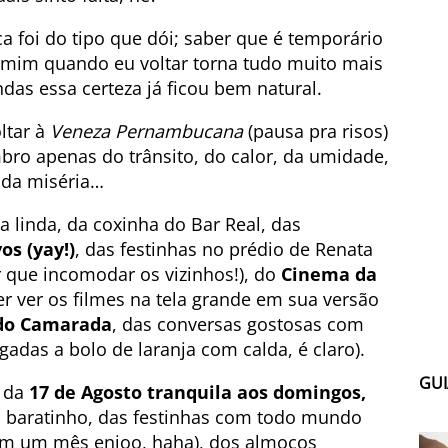
a foi do tipo que dói; saber que é temporário
r mim quando eu voltar torna tudo muito mais
ndas essa certeza já ficou bem natural.
ltar à
Veneza Pernambucana
(pausa pra risos)
ro apenas do trânsito, do calor, da umidade,
, da miséria…
linda, da coxinha do Bar Real, das
os (yay!)
, das festinhas no prédio de Renata
er que incomodar os vizinhos!), do
Cinema da
 ver os filmes na tela grande em sua versão
do Camarada
, das conversas gostosas com
adas a bolo de laranja com calda, é claro).
GUI
, da
17 de Agosto tranquila aos domingos,
 baratinho, das festinhas com todo mundo
em um mês enjoo, haha), dos almoços