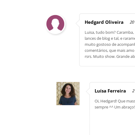
Hedgard Oliveira
20 
Luisa, tudo bom? Caramba, h
lances de blog e tal, e rara
muito gostoso de acompanhar
comentários, que mais amo f
rsrs. Muito show. Grande abr
Luísa Ferreira
2
Oi, Hedgard! Que massa
sempre ^^ Um abraço!