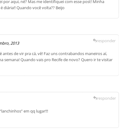
 por aqui, né? Mas me identifiquei com esse post! Minha
é diária!! Quando você volta?? Beijo
responder
mbro, 2013
 antes de vir pra cá, vê! Faz uns contrabandos maneiros aí,
a semana! Quando vais pro Recife de novo? Quero ir te visitar
responder
lanchinhos” em qq lugar!!!