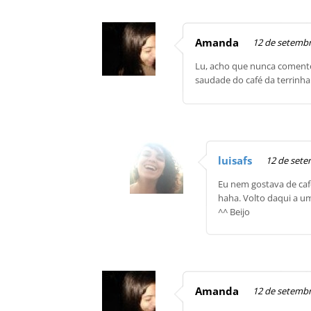
Amanda
12 de setembr
Lu, acho que nunca comentei
saudade do café da terrinha 
luisafs
12 de sete
Eu nem gostava de café
haha. Volto daqui a um
^^ Beijo
Amanda
12 de setembr