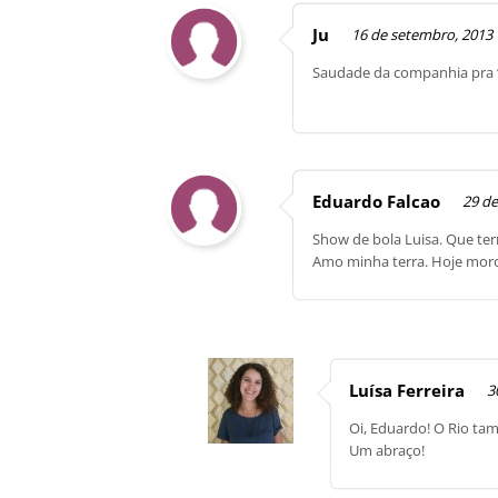
Ju
16 de setembro, 2013
Saudade da companhia pra “
Eduardo Falcao
29 d
Show de bola Luisa. Que ter
Amo minha terra. Hoje moro
Luísa Ferreira
3
Oi, Eduardo! O Rio ta
Um abraço!