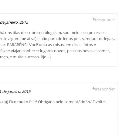
responder
de janeiro, 2015
á uns dias descobri seu blog (sim, sou meio leso pra esses
mente algum me atrai) e não paro de ler os posts, muuuitos legais,
. PARABÉNS!! Você uniu as coisas, em dicas- fotos e
azer: viajar, conhecer lugares novos, pessoas novas e comer,
aço, e muito sucesso. Bjo :-)
responder
1 de janeiro, 2015
 :))) Fico muito feliz! Obrigada pelo comentário \o/ E volte