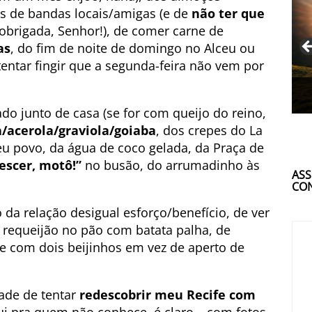
s de bandas locais/amigas (e de
não ter que
 obrigada, Senhor!), de comer carne de
as
, do fim de noite de domingo no Alceu ou
ntar fingir que a segunda-feira não vem por
o junto de casa (se for com queijo do reino,
a/acerola/graviola/goiaba
, dos crepes do La
eu povo, da água de coco gelada, da Praça de
descer, motô!”
no busão, do arrumadinho às
ASS
CON
da relação desigual esforço/benefício, de ver
 requeijão no pão com batata palha, de
 com dois beijinhos em vez de aperto de
ade de tentar
redescobrir meu Recife com