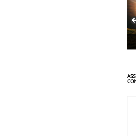
ASS
CON