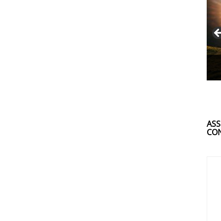
ASS
CON