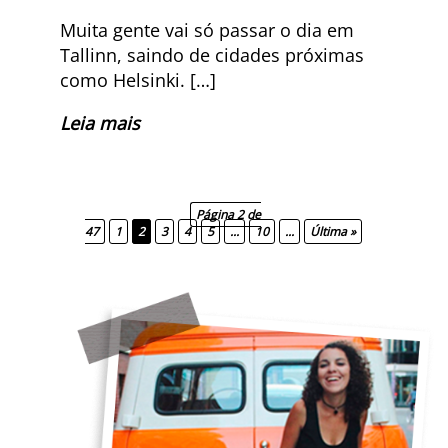
Muita gente vai só passar o dia em
Tallinn, saindo de cidades próximas
como Helsinki. […]
Leia mais
Página 2 de
47
1
2
3
4
5
...
10
...
Última »