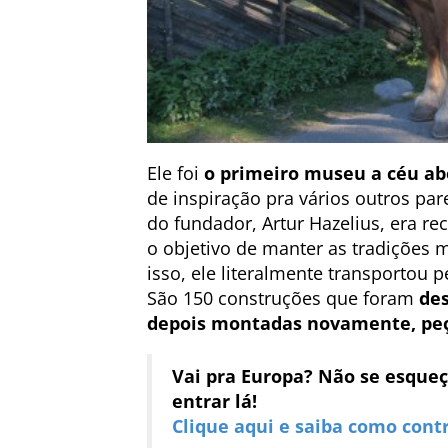
Ele foi
o primeiro museu a céu a
de inspiração pra vários outros par
do fundador, Artur Hazelius, era rec
o objetivo de manter as tradições m
isso, ele literalmente transportou 
São 150 construções que foram
des
depois montadas novamente, peç
Vai pra Europa? Não se esqueç
entrar lá!
Clique aqui e saiba como cont