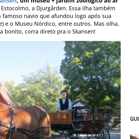
ansen
, um museu + jardim zoológico ao ar
e Estocolmo, a Djurgården. Essa ilha também
 famoso navio que afundou logo após sua
e) e o Museu Nórdico, entre outros. Mas olha,
a bonito, corra direto pra o Skansen!
GUI