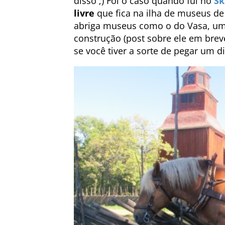
disso ;) Foi o caso quando fui no
Sk
livre
que fica na ilha de museus d
abriga museus como o do Vasa, um
construção (post sobre ele em brev
se você tiver a sorte de pegar um di