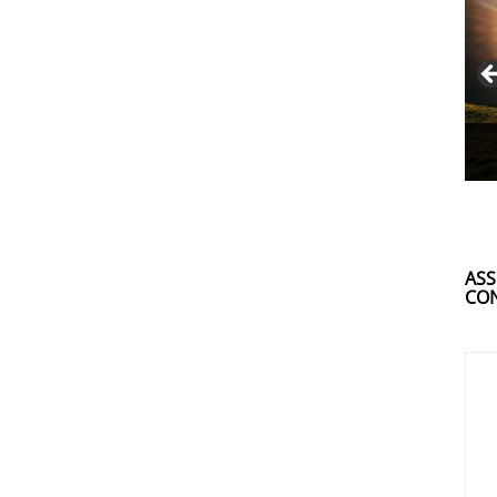
ASS
CON