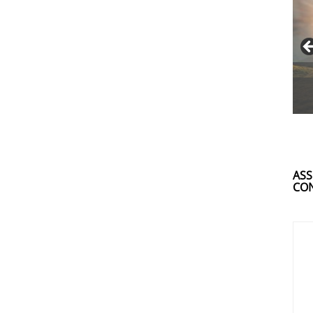
ASS
CON