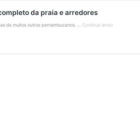
completo da praia e arredores
O
mo as de muitos outros pernambucanos. …
Continue lendo
que
fazer
em
Porto
de
Galinhas:
guia
completo
da
praia
e
arredores